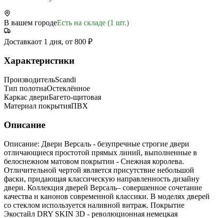
В вашем городе
Есть на складе (1 шт.)
Доставка
от 1 дня, от 800 ₽
Характеристики
Производитель
Scandi
Тип полотна
Остеклённое
Каркас двери
Багето-щитовая
Материал покрытия
ПВХ
Описание
Описание: Двери Версаль - безупречные строгие двери
отличающиеся простотой прямых линий, выполненные в
белоснежном матовом покрытии - Снежная королева.
Отличительной чертой является присутствие небольшой
фаски, придающая классическую направленность дизайну
двери. Коллекция дверей Версаль– совершенное сочетание
качества и канонов современной классики. В моделях дверей
со стеклом используется наливной витраж. Покрытие
Экостайл DRY SKIN 3D - революционная немецкая