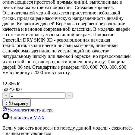
отличающиеся простотой прямых линий, выполненные в
белоснежном матовом покрытии - Снежная королева.
Отличительной чертой является присутствие небольшой
фаски, придающая классическую направленность дизайну
двери. Коллекция дверей Версаль– совершенное сочетание
качества и канонов современной классики. В моделях дверей
со стеклом используется наливной витраж. Покрытие
Экостайл DRY SKIN 3D - революционная немецкая
технология: экологически чистый материал, лишенный
фенолформальдегидов, не уступающий по качеству
натуральному шпону или лаковой окраске, но превосходящей
их по стойкости, однородности и внешнему виду. Толщина
дверей 36 мм. Стандартные размеры: 400, 600, 700, 800, 900
мм в ширину / 2000 мм в высоту.
12 866 ₽
600*2000
−
+
В корзину
Укомплектовать дверь
Написать в MAX
Если у вас есть вопросы по поводу данной модели - свяжитесь
с нашим консультантом