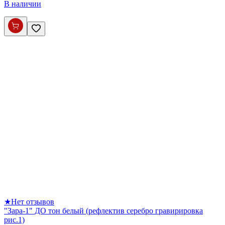
В наличии
★
Нет отзывов
"Зара-1" ДО тон белый (рефлектив серебро гравирировка
рис.1)