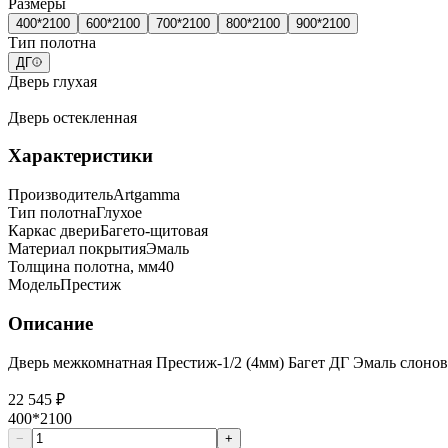
Размеры
400*2100
600*2100
700*2100
800*2100
900*2100
Тип полотна
ДГ
Дверь глухая
Дверь остекленная
Характеристики
Производитель
Artgamma
Тип полотна
Глухое
Каркас двери
Багето-щитовая
Материал покрытия
Эмаль
Толщина полотна, мм
40
Модель
Престиж
Описание
Дверь межкомнатная Престиж-1/2 (4мм) Багет ДГ Эмаль слонов
22 545 ₽
400*2100
−
+