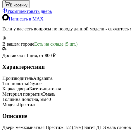
В корзину
Укомплектовать дверь
Написать в MAX
Если у вас есть вопросы по поводу данной модели - свяжитесь
В вашем городе
Есть на складе (5 шт.)
Доставка
от 1 дня, от 800 ₽
Характеристики
Производитель
Artgamma
Тип полотна
Глухое
Каркас двери
Багето-щитовая
Материал покрытия
Эмаль
Толщина полотна, мм
40
Модель
Престиж
Описание
Дверь межкомнатная Престиж-1/2 (4мм) Багет ДГ Эмаль слонов